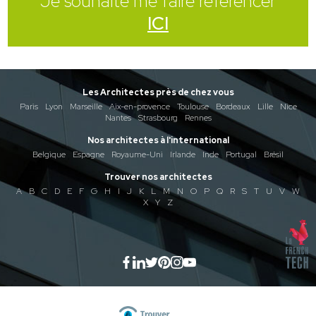
Je souhaite me faire référencer
ICI
Les Architectes près de chez vous
Paris
Lyon
Marseille
Aix-en-provence
Toulouse
Bordeaux
Lille
Nice
Nantes
Strasbourg
Rennes
Nos architectes à l'international
Belgique
Espagne
Royaume-Uni
Irlande
Inde
Portugal
Brésil
Trouver nos architectes
A
B
C
D
E
F
G
H
I
J
K
L
M
N
O
P
Q
R
S
T
U
V
W
X
Y
Z