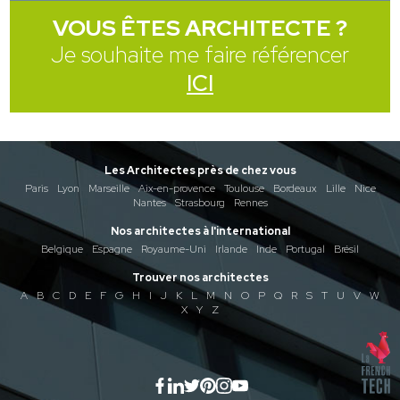
VOUS ÊTES ARCHITECTE ?
Je souhaite me faire référencer
ICI
Les Architectes près de chez vous
Paris
Lyon
Marseille
Aix-en-provence
Toulouse
Bordeaux
Lille
Nice
Nantes
Strasbourg
Rennes
Nos architectes à l'international
Belgique
Espagne
Royaume-Uni
Irlande
Inde
Portugal
Brésil
Trouver nos architectes
A
B
C
D
E
F
G
H
I
J
K
L
M
N
O
P
Q
R
S
T
U
V
W
X
Y
Z