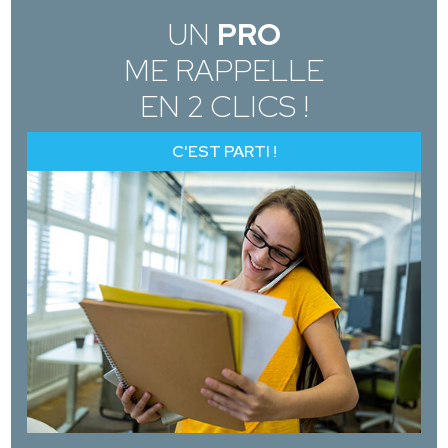
UN
PRO
ME RAPPELLE
EN 2 CLICS !
C'EST PARTI !