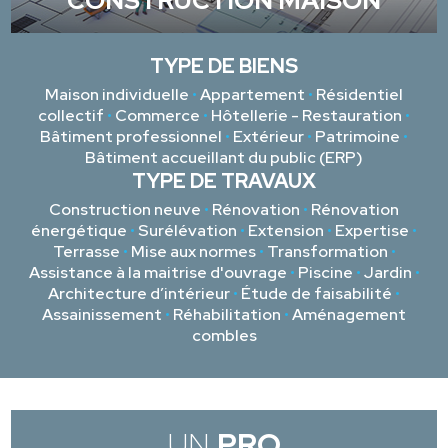
CONSTRUCTION MAISON
TYPE DE BIENS
Maison individuelle
•
Appartement
•
Résidentiel
collectif
•
Commerce
•
Hôtellerie - Restauration
•
Bâtiment professionnel
•
Extérieur
•
Patrimoine
•
Bâtiment accueillant du public (ERP)
TYPE DE TRAVAUX
Construction neuve
•
Rénovation
•
Rénovation
énergétique
•
Surélévation
•
Extension
•
Expertise
•
Terrasse
•
Mise aux normes
•
Transformation
•
Assistance à la maitrise d'ouvrage
•
Piscine
•
Jardin
•
Architecture d’intérieur
•
Étude de faisabilité
•
Assainissement
•
Réhabilitation
•
Aménagement
combles
UN
PRO