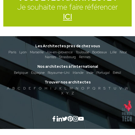
Je souhaite me faire référencer
ICI
Les Architectes près de chez vous
Paris
Lyon
Marseille
Aix-en-provence
Toulouse
Bordeaux
Lille
Nice
Nantes
Strasbourg
Rennes
Nos architectes à l'international
Belgique
Espagne
Royaume-Uni
Irlande
Inde
Portugal
Brésil
Trouver nos architectes
A
B
C
D
E
F
G
H
I
J
K
L
M
N
O
P
Q
R
S
T
U
V
W
X
Y
Z